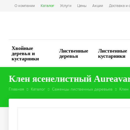
О компании
Каталог
Услуги
Цены
Акции
Доставка и 
Хвойные
Лиственные
Лиственные
деревья и
деревья
кустарники
кустарники
Клен ясенелистный Aureavar
Главная
Каталог
Саженцы лиственных деревьев
Клен