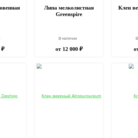
овенная
Липа мелколистная
Клен в
Greenspire
и
В наличии
В
 ₽
от 12 000 ₽
о