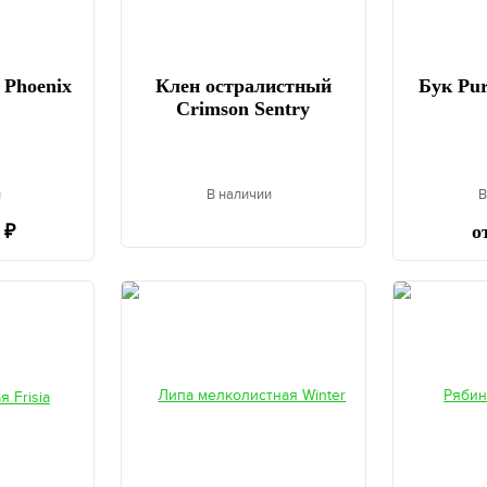
 Phoenix
Клен остралистный
Бук Pur
Crimson Sentry
и
В наличии
В
 ₽
о