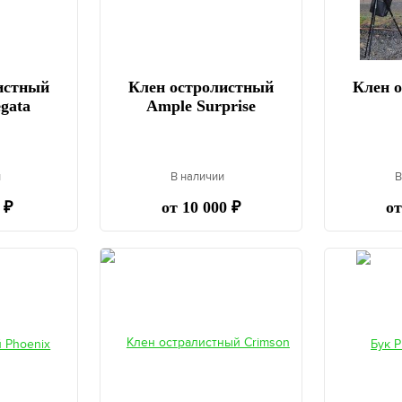
истный
Клен остролистный
Клен 
gata
Ample Surprise
и
В наличии
В
 ₽
от 10 000 ₽
от