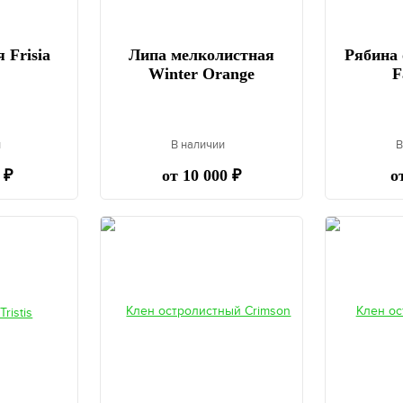
 Frisia
Липа мелколистная
Рябина
Winter Orange
F
и
В наличии
В
 ₽
от 10 000 ₽
о