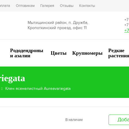
оплата
Оптовикам
Галерея
Отзывы
Контакты
+7
Мытищинский район, п. Дружба,
+7
Кропоткинский проезд, офис 11
+7
Рододендроны
Редкие
Цветы
Крупномеры
и азалии
растени
iegata
Клен ясенелистный Aureavariegata
Доба
В наличии