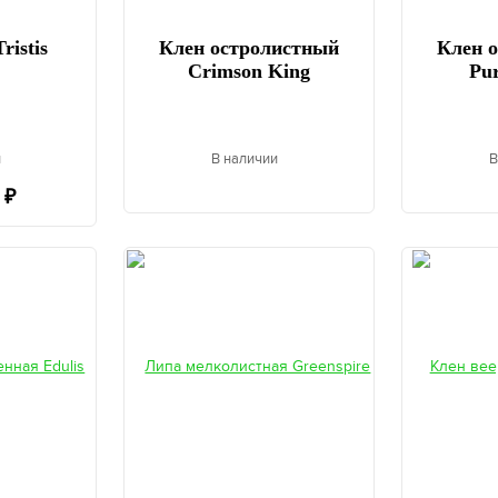
ristis
Клен остролистный
Клен 
Crimson King
Pur
и
В наличии
В
 ₽