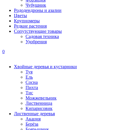
Чубушник
Рододендроны и азалии
Цветы
Крупномеры
Редкие растения
Сопутствующие товары
Садовая техника
Удобрения
0
Хвойные деревья и кустарники
Туя
Ель
Сосна
Пихта
Тис
Можжевельник
Лиственница
Кипарисовик
Лиственные деревья
Акация
Берёза
Боярышник