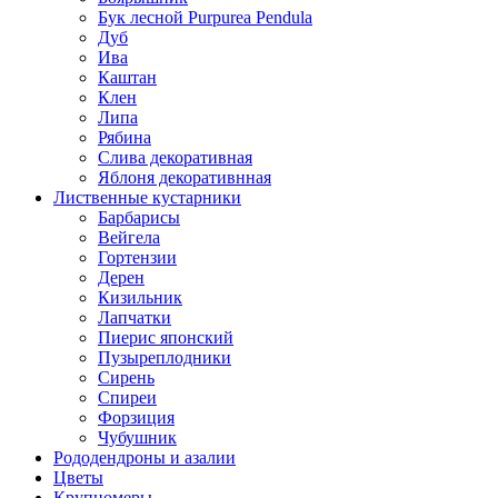
Бук лесной Purpurea Pendula
Дуб
Ива
Каштан
Клен
Липа
Рябина
Слива декоративная
Яблоня декоративнная
Лиственные кустарники
Барбарисы
Вейгела
Гортензии
Дерен
Кизильник
Лапчатки
Пиерис японский
Пузыреплодники
Сирень
Спиреи
Форзиция
Чубушник
Рододендроны и азалии
Цветы
Крупномеры