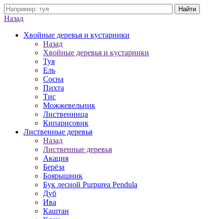
Назад
Хвойные деревья и кустарники
Назад
Хвойные деревья и кустарники
Туя
Ель
Сосна
Пихта
Тис
Можжевельник
Лиственница
Кипарисовик
Лиственные деревья
Назад
Лиственные деревья
Акация
Берёза
Боярышник
Бук лесной Purpurea Pendula
Дуб
Ива
Каштан