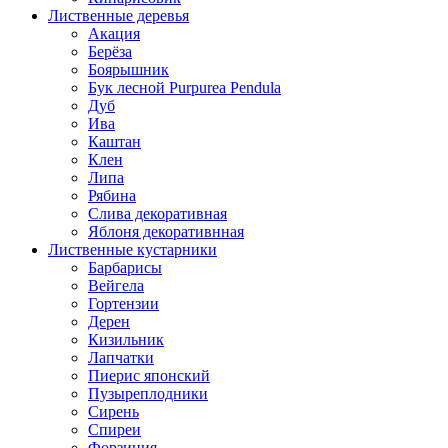
Лиственные деревья
Акация
Берёза
Боярышник
Бук лесной Purpurea Pendula
Дуб
Ива
Каштан
Клен
Липа
Рябина
Слива декоративная
Яблоня декоративнная
Лиственные кустарники
Барбарисы
Вейгела
Гортензии
Дерен
Кизильник
Лапчатки
Пиерис японский
Пузыреплодники
Сирень
Спиреи
Форзиция