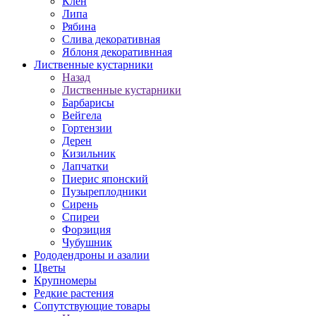
Клен
Липа
Рябина
Слива декоративная
Яблоня декоративнная
Лиственные кустарники
Назад
Лиственные кустарники
Барбарисы
Вейгела
Гортензии
Дерен
Кизильник
Лапчатки
Пиерис японский
Пузыреплодники
Сирень
Спиреи
Форзиция
Чубушник
Рододендроны и азалии
Цветы
Крупномеры
Редкие растения
Сопутствующие товары