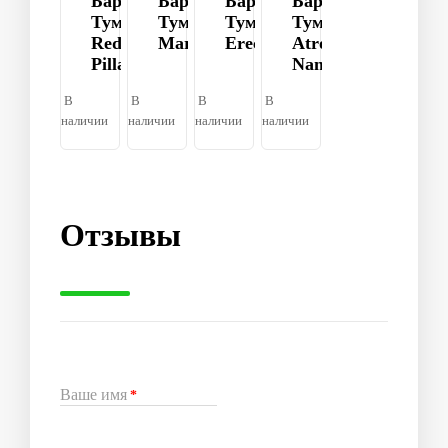
Барбарис
Барбарис
Барбарис
Барбарис
Тумберга
Тумберга
Тумберга
Тумберга
Red
Maria
Erecta
Atropurpurea
Pillar
Nana
В
В
В
В
наличии
наличии
наличии
наличии
Отзывы
Ваше имя
*