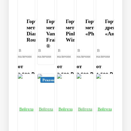
Гортензия
Гортензия
Гортензия
Гортензия
Гортензия
метельчатая
метельчатая
метельчатая
метельчатая
древовидн
Diamand
Vanille
Pinky
«Phantum»
«Анабель»
Rouge
Fraise
Winky
®
В
В
В
В
В
PBR
наличии
наличии
наличии
наличии
наличии
от
от
от
от
2 500 ₽
2 500 ₽
2 500 ₽
1 500 ₽
Рекомендуем