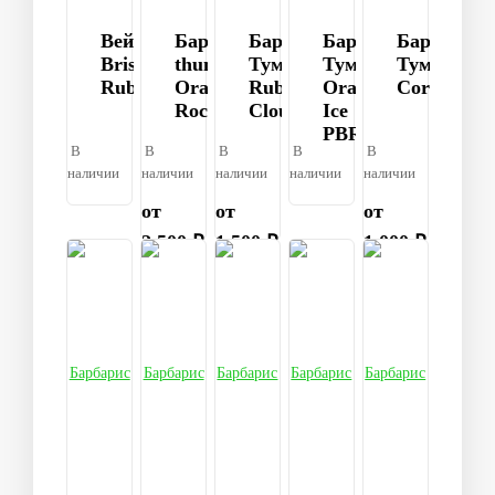
Вейгела
Барбарис
Барбарис
Барбарис
Барбарис
Bristol
thunbergii
Тумберга
Тумберга
Тумберга
Ruby
Orange
Ruby
Orange
Coronita
Rocket®
Cloud
Ice
PBR
В
В
В
В
В
наличии
наличии
наличии
наличии
наличии
от
от
от
2 500 ₽
1 500 ₽
1 000 ₽