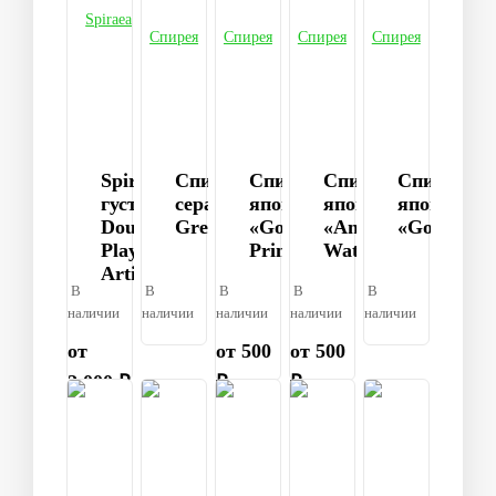
Spiraea
Спирея
Спирея
Спирея
Спирея
густоцветковая
серая
японская
японская
японская
Double
Grefsheim
«Golden
«Anthony
«Goldflam
Play®
Princess»
Waterer»
Artis
В
В
В
В
В
наличии
наличии
наличии
наличии
наличии
от
от 500
от 500
2 000 ₽
₽
₽