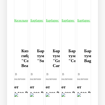
Кизильник
Барбарис
Барбарис
Барбарис
Барбарис
гибридный
тумберга
тумберга
тумберга
тумберга
"Coral
"Sunsation",
"Green
"Concorde"
Bagatelle
Beauty"
Carpet",
В
В
В
В
В
наличии
наличии
наличии
наличии
наличии
от
от
от
от
от
1 500 ₽
1 200 ₽
1 200 ₽
1 200 ₽
1 500 ₽