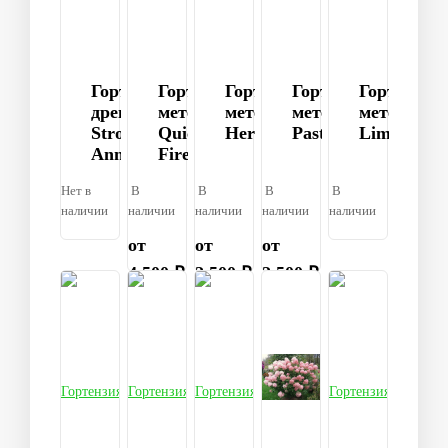
Гортензия
Гортензия
Гортензия
Гортензия
Гортензия
древовидная
метельчатая
метельчатая
метельчатая
метельчат
Strong
Quick
Hercules
Pastelgreen®
Limelight
Annabelle
Fire
Нет в
В
В
В
В
наличии
наличии
наличии
наличии
наличии
от
от
от
4 500 ₽
2 500 ₽
2 500 ₽