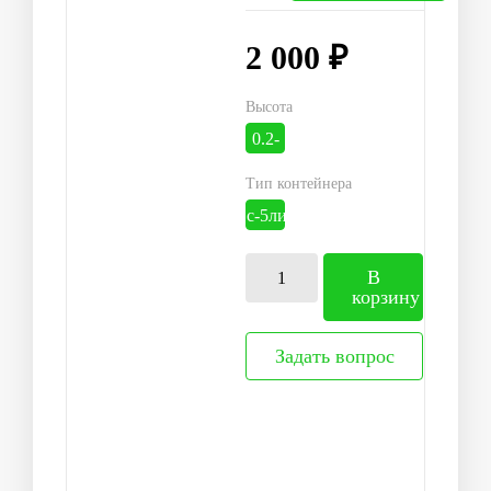
2 000 ₽
Высота
0.2-
0.3м
Тип контейнера
с-5литров
В
корзину
Задать вопрос