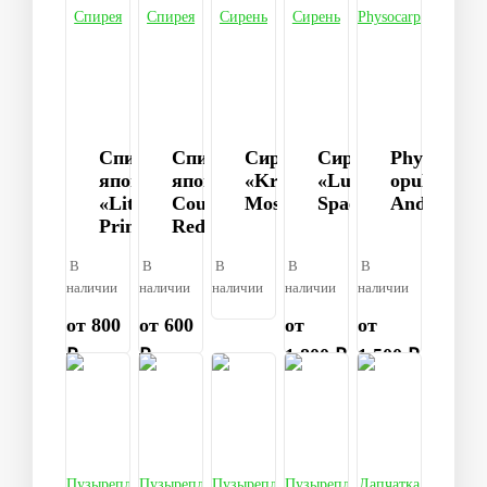
Спирея
Спирея
Сирень
Сирень
Physocarpu
японская
японская
«Krasavitsa
«Ludwig
opulifolius
«Little
Country
Moskvy»
Spaeth»
Andre
Princess»
Red
В
В
В
В
В
наличии
наличии
наличии
наличии
наличии
от 800
от 600
от
от
₽
₽
1 800 ₽
1 500 ₽