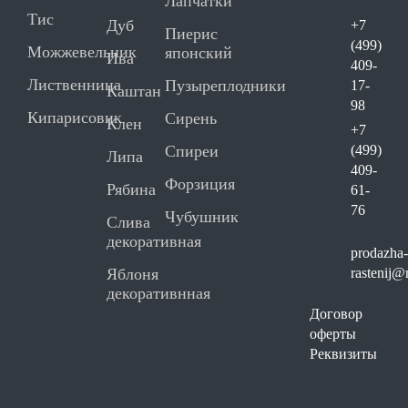
Лапчатки
Тис
Дуб
+7
Пиерис
(499)
Можжевельник
японский
Ива
409-
Лиственница
Пузыреплодники
17-
Каштан
98
Кипарисовик
Сирень
Клен
+7
Спиреи
(499)
Липа
409-
Форзиция
Рябина
61-
76
Чубушник
Слива
декоративная
prodazha
Яблоня
rastenij@
декоративнная
Договор
оферты
Реквизиты