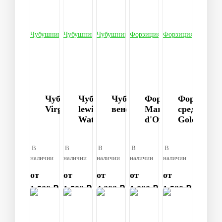
Чубушник
Чубушник
Чубушник
Форзиция
Форзиция
Virginal
lewisii
венечный
Marée
средняя
Waterton
d'Or®
Goldzaube
В
В
В
В
В
наличии
наличии
наличии
наличии
наличии
от
от
от
от
от
1 500 ₽
1 500 ₽
4 000 ₽
1 000 ₽
1 500 ₽