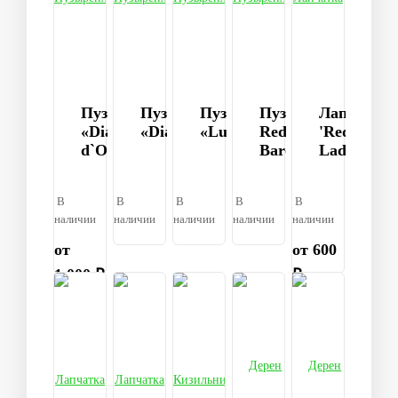
Пузыреплодник
Пузыреплодник
Пузыреплодник
Пузыреплодник
Лапчатка
«Diable
«Diabolo»
«Luteus»
Red
'Red
d`Or»
Baron
Lady'
В
В
В
В
В
наличии
наличии
наличии
наличии
наличии
от
от 600
1 000 ₽
₽