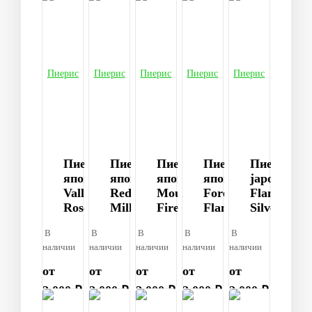
Пиерис
Пиерис
Пиерис
Пиерис
Пиерис
японский
японский
японский
японский
japonica
Valley
Red
Mountain
Forest
Flaming
Rose
Mill
Fire
Flame
Silver
В
В
В
В
В
наличии
наличии
наличии
наличии
наличии
от
от
от
от
от
2 000 ₽
2 000 ₽
2 000 ₽
2 000 ₽
2 000 ₽