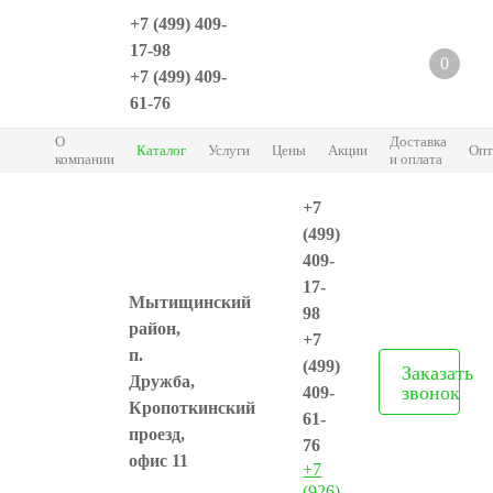
+7 (499) 409-
17-98
0
+7 (499) 409-
61-76
О
Доставка
Каталог
Услуги
Цены
Акции
Опт
компании
и оплата
+7
(499)
409-
17-
Мытищинский
98
район,
+7
п.
(499)
Заказать
Дружба,
звонок
409-
Кропоткинский
61-
проезд,
76
офис 11
+7
(926)