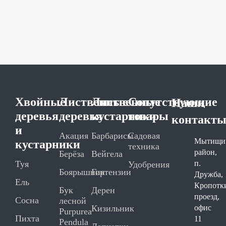
Хвойные
Лиственные
Лиственные
Сопутствующие
Наши
деревья
деревья
кустарники
товары
контакт
и
Акация
Барбарисы
Садовая
Мытищи
кустарники
техника
район,
Берёза
Вейгела
Туя
п.
Удобрения
Боярышник
Гортензии
Дружба,
Ель
Кропотк
Бук
Дерен
проезд,
Сосна
лесной
Кизильник
офис
Purpurea
Пихта
11
Pendula