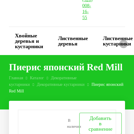
008-
16-
55
Хвойные
Лиственные
Лиственные
деревья и
деревья
кустарники
0
кустарники
Пиерис японский Red Mill
Главная
Каталог
Декоративные
кустарники
Декоративные кустарники
Пиерис японский
Red Mill
Добавить
В
в
наличии
сравнение