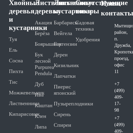
Хвойные
Лиственные
Лиственные
Сопутствующие
Наши
деревья
деревья
кустарники
товары
контакт
и
Акация
Барбарисы
Садовая
Мытищи
кустарники
техника
район,
Берёза
Вейгела
Туя
п.
Удобрения
Боярышник
Гортензии
Дружба,
Ель
Кропотк
Бук
Дерен
проезд,
Сосна
лесной
Кизильник
офис
Purpurea
Пихта
11
Pendula
Лапчатки
Тис
Дуб
+7
Пиерис
(499)
Можжевельник
японский
Ива
409-
Лиственница
Пузыреплодники
17-
Каштан
98
Кипарисовик
Сирень
Клен
+7
Спиреи
(499)
Липа
409-