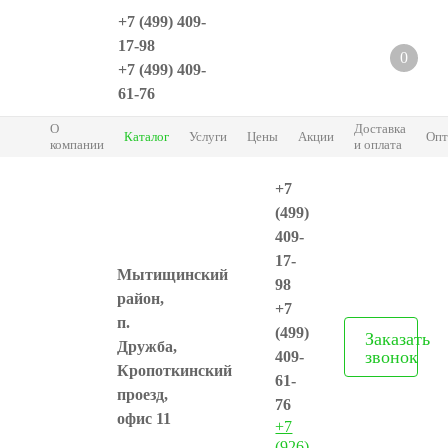
+7 (499) 409-
17-98
0
+7 (499) 409-
61-76
О
Доставка
Каталог
Услуги
Цены
Акции
Опт
компании
и оплата
+7
(499)
409-
17-
Мытищинский
98
район,
+7
п.
(499)
Заказать
Дружба,
звонок
409-
Кропоткинский
61-
проезд,
76
офис 11
+7
(926)