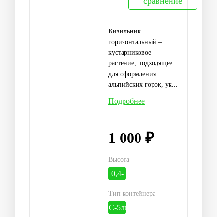
сравнение
Кизильник
горизонтальный –
кустарниковое
растение, подходящее
для оформления
альпийских горок, ук...
Подробнее
1 000 ₽
Высота
0,4-
0,5м
Тип контейнера
С-5литр