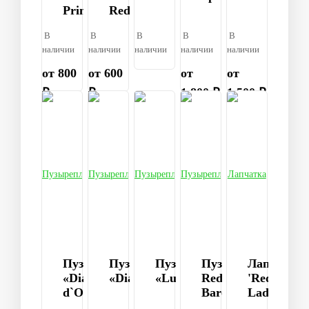
Princess»
Red
В
В
В
В
В
наличии
наличии
наличии
наличии
наличии
от 800
от 600
от
от
₽
₽
1 800 ₽
1 500 ₽
Пузыреплодник
Пузыреплодник
Пузыреплодник
Пузыреплодник
Лапчатка
«Diable
«Diabolo»
«Luteus»
Red
'Red
d`Or»
Baron
Lady'