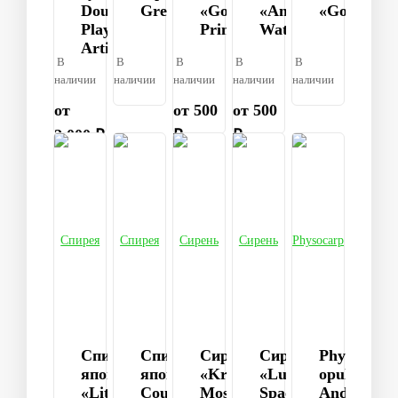
Double
Grefsheim
«Golden
«Anthony
«Goldflam
Play®
Princess»
Waterer»
Artis
В
В
В
В
В
наличии
наличии
наличии
наличии
наличии
от
от 500
от 500
2 000 ₽
₽
₽
Спирея
Спирея
Сирень
Сирень
Physocarpu
японская
японская
«Krasavitsa
«Ludwig
opulifolius
«Little
Country
Moskvy»
Spaeth»
Andre