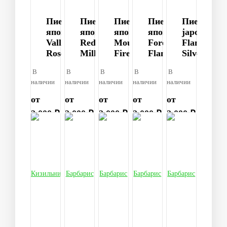
Пиерис
Пиерис
Пиерис
Пиерис
Пиерис
японский
японский
японский
японский
japonica
Valley
Red
Mountain
Forest
Flaming
Rose
Mill
Fire
Flame
Silver
В
В
В
В
В
наличии
наличии
наличии
наличии
наличии
от
от
от
от
от
2 000 ₽
2 000 ₽
2 000 ₽
2 000 ₽
2 000 ₽