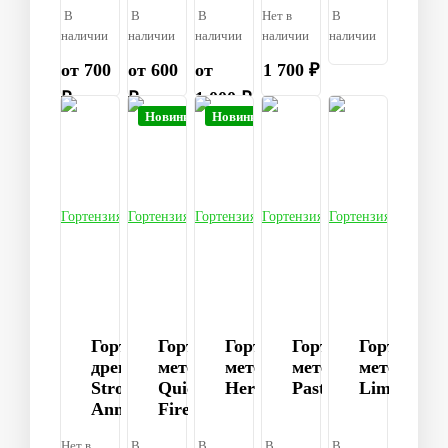
В
В
В
Нет в
В
наличии
наличии
наличии
наличии
наличии
от 700
от 600
от
1 700 ₽
₽
₽
1 000 ₽
Новинка
Новинка
Гортензия
Гортензия
Гортензия
Гортензия
Гортензия
древовидная
метельчатая
метельчатая
метельчатая
метельчат
Strong
Quick
Hercules
Pastelgreen®
Limelight
Annabelle
Fire
Нет в
В
В
В
В