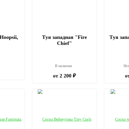
Hoopsii,
Tуя западная "Fire
Tуя запа
Chief"
и
В наличии
Нет
от 2 200 ₽
о