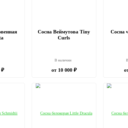
овенная
Сосна Веймутова Tiny
Сосна 
ta
Curls
и
В наличии
В
 ₽
от 10 000 ₽
о