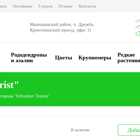
лата
Оптовикам
Галерея
Отзывы
Контакты
+7
Мытищинский район, п. Дружба,
+7
Кропоткинский проезд, офис 11
+7
Рододендроны
Редкие
Цветы
Крупномеры
и азалии
растени
rist"
горная "Schweizer Tourist"
Доба
В наличии