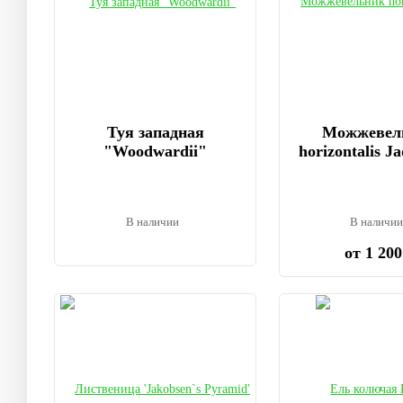
Туя западная
Можжевел
"Woodwardii"
horizontalis J
В наличии
В наличи
от 1 200