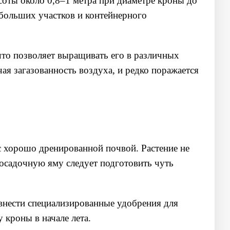
ысоты около 0,8–1 метра при диаметре кроны до
небольших участков и контейнерного
что позволяет выращивать его в различных
ая загазованность воздуха, и редко поражается
с хорошо дренированной почвой. Растение не
Посадочную яму следует подготовить чуть
 внести специализированные удобрения для
кроны в начале лета.