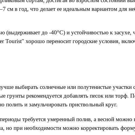
 карликовым сортам, достигая во взрослом состоянии в
5–7 см в год, что делает ее идеальным вариантом для 
ю (выдерживает до -40°C) и устойчивостью к засухе, 
r Tourist" хорошо переносит городские условия, включ
 лучше выбирать солнечные или полутенистые участки 
тые грунты рекомендуется добавлять песок или торф. 
но полить и замульчировать приствольный круг.
 периоды требуется умеренный полив, а весной можно
, но при необходимости можно корректировать форму 