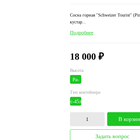
Сосна горная "Schweizer Tourist" (P
кустар...
Подробнее
18 000 ₽
Высота
Pa-
0.5м
Тип контейнера
с-45литров
В корзи
Задать вопрос