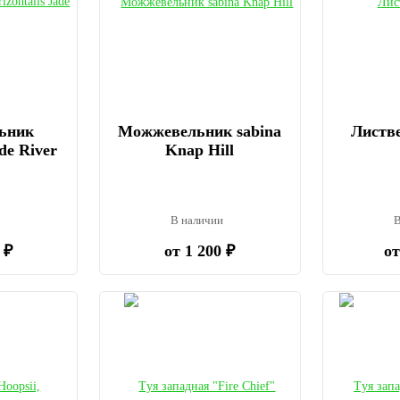
ьник
Можжевельник sabina
Листве
ade River
Knap Hill
и
В наличии
В
 ₽
от 1 200 ₽
от