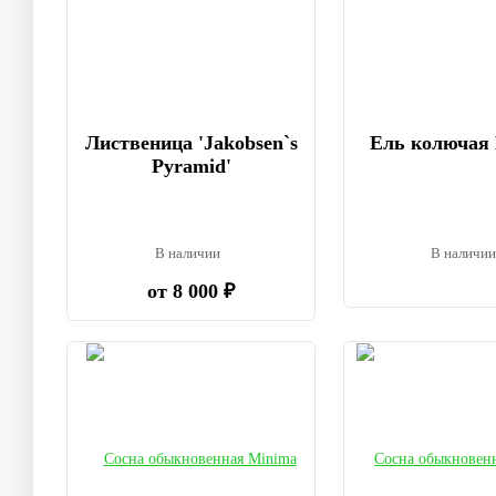
Лиственица 'Jakobsen`s
Ель колючая 
Pyramid'
В наличии
В наличи
от 8 000 ₽