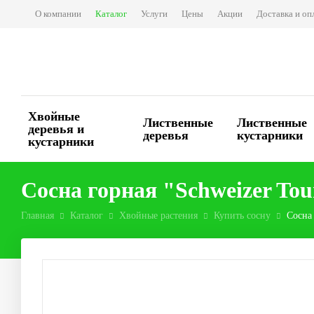
О компании
Каталог
Услуги
Цены
Акции
Доставка и оп
Хвойные
Лиственные
Лиственные
деревья и
деревья
кустарники
кустарники
Сосна горная "Schweizer Tou
Главная
Каталог
Хвойные растения
Купить сосну
Сосна 