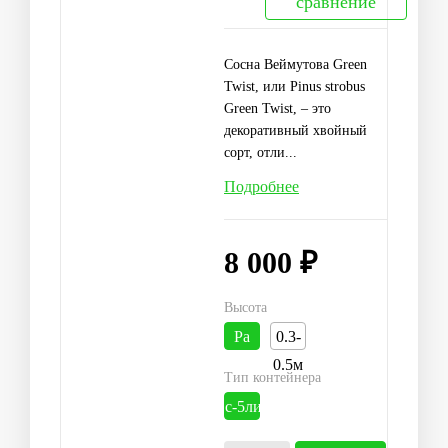
сравнение
Сосна Веймутова Green
Twist, или Pinus strobus
Green Twist, – это
декоративный хвойный
сорт, отли...
Подробнее
8 000 ₽
Высота
Pa
0.3-
0.3м
0.5м
Тип контейнера
с-5литров