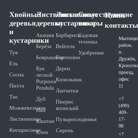
Хвойные
Лиственные
Лиственные
Сопутствующие
Наши
деревья
деревья
кустарники
товары
контакт
и
Акация
Барбарисы
Садовая
Мытищи
кустарники
техника
район,
Берёза
Вейгела
Туя
п.
Удобрения
Боярышник
Гортензии
Дружба,
Ель
Кропотк
Бук
Дерен
проезд,
Сосна
лесной
Кизильник
офис
Purpurea
Пихта
11
Pendula
Лапчатки
Тис
Дуб
+7
Пиерис
(499)
Можжевельник
японский
Ива
409-
Лиственница
Пузыреплодники
17-
Каштан
98
Кипарисовик
Сирень
Клен
+7