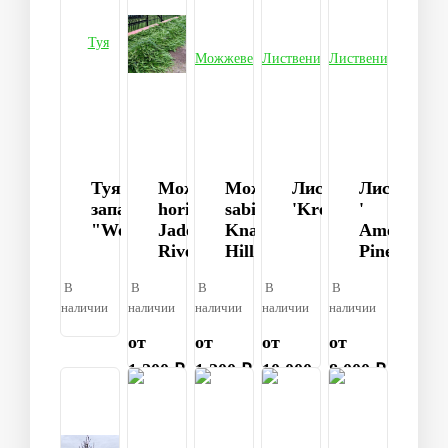
Туя
Можжевельник
Можжевельник
Лиственица
Листвениц
западная
horizontalis
sabina
'Krejci'
'
"Woodwardii"
Jade
Knap
American
River
Hill
Pine'
В
В
В
В
В
наличии
наличии
наличии
наличии
наличии
от
от
от
от
1 200 ₽
1 200 ₽
10 000
8 000 ₽
₽