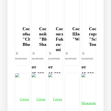
Сосна
Сосна
Сосна
Сосна
Сосна
обыкновенная
веймутова
мелкоцветковая
Шверина
горная
"Chantry
"Blue
Fuku-
"Wiethorst"
"Schweizer
Blue"
Shag"
zu-
Tourist"
mi
В
В
В
В
В
наличии
наличии
наличии
наличии
наличии
от
от
от
25 000
10 000
18 000
₽
₽
₽