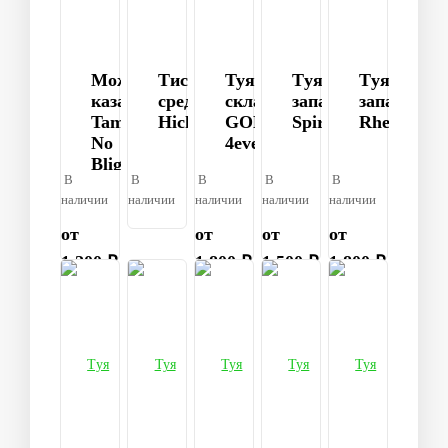
Можжевельник
Тис
Туя
Tуя
Tуя
казатский
средний
складчатая
западная
западная
Tam
Hicksii
GOLDY
Spiralis
Rheingold
No
4ever
Blight
В
В
В
В
В
наличии
наличии
наличии
наличии
наличии
от
от
от
от
1 200 ₽
1 800 ₽
1 500 ₽
1 800 ₽