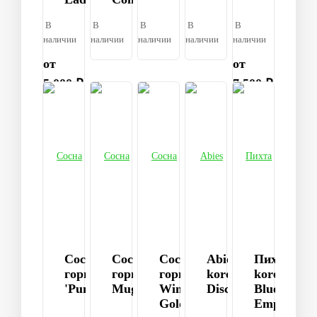
В
В
В
В
В
наличии
наличии
наличии
наличии
наличии
от
от
5 000 ₽
7 500 ₽
Сосна
Сосна
Сосна
Abies
Пихта
горная
горная
горная
koreana
koreana
'Pumilio'
Mugus
Winter
Discus
Blue
Gold
Emperor