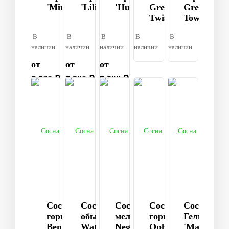
'Miniglobus'
'Liliput'
'Humpy'
Green
Green
Twist
Tower
В
В
В
В
В
наличии
наличии
наличии
наличии
наличии
от
от
от
7 500 ₽
7 500 ₽
7 500 ₽
Cосна
Сосна
Сосна
Сосна
Сосна
горная
обыкновенная
мелкоцветковая
горная
Гельдрейх
Benjamin
Watereri
Negishi
Ophir
'Malinki'