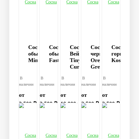
Сосна
Сосна
Сосна
Сосна
Сосна
обыкновенная
обыкновенная
Веймутова
черная
горная
Minima
Fastigiata
Tiny
Oregon
Kostelnice
Curls
Green
В
В
В
В
В
наличии
наличии
наличии
наличии
наличии
от
от
от
от
от
3 500 ₽
3 500 ₽
10 000
3 500 ₽
3 500 ₽
₽