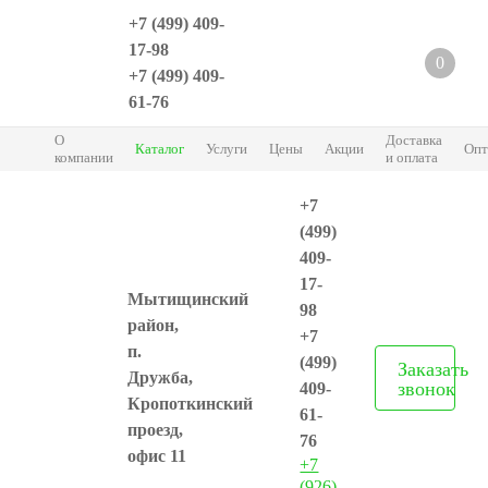
+7 (499) 409-
17-98
0
+7 (499) 409-
61-76
О
Доставка
Каталог
Услуги
Цены
Акции
Опт
компании
и оплата
+7
(499)
409-
17-
Мытищинский
98
район,
+7
п.
(499)
Заказать
Дружба,
звонок
409-
Кропоткинский
61-
проезд,
76
офис 11
+7
(926)