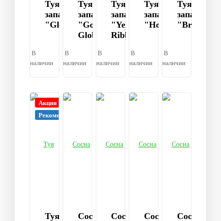
Туя
Туя
Туя
Туя
Туя
западная
западная
западная
западная
западная
"Globosa"
"Golden
"Yellow
"Hoseri"
"Brabant"
Globe"
Ribbon"
В
В
В
В
В
наличии
наличии
наличии
наличии
наличии
Акция
Рекомендуем
Туя
Сосна
Сосна
Сосна
Сосна