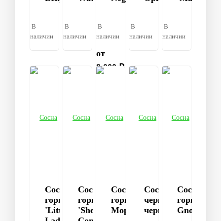
В
В
В
В
В
наличии
наличии
наличии
наличии
наличии
от
8 000 ₽
Сосна
Сосна
Сосна
Сосна
Сосна
горная
горная
горная
черная
горная
'Little
'Sherwood
Mops
черная
Gnom
Lady'
Compact'