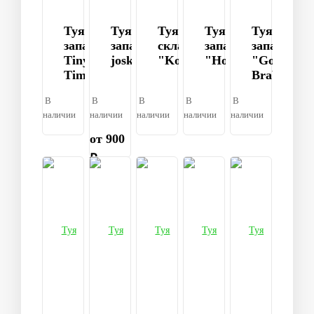
Туя
Туя
Туя
Туя
Туя
западная
западная
складчатая
западная
западная
Tiny
joska
"Kornik"
"Holmstrup"
"Golden
Tim
Brabant"
В
В
В
В
В
наличии
наличии
наличии
наличии
наличии
от 900
₽