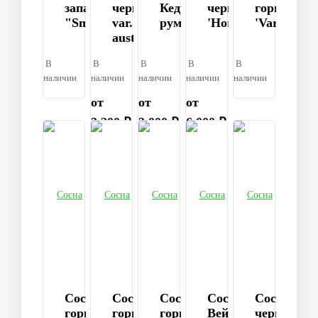
западная
черная
Кедровая
черная
горная
"Smaragd"
var.
румелийская
'Hornibrookiana'
'Varella'
austriaca
В
В
В
В
В
наличии
наличии
наличии
наличии
наличии
от
от
от
2 200 ₽
3 000 ₽
6 000 ₽
Сосна
Сосна
Сосна
Сосна
Сосна
горная
горная
горная
Веймутова
черная