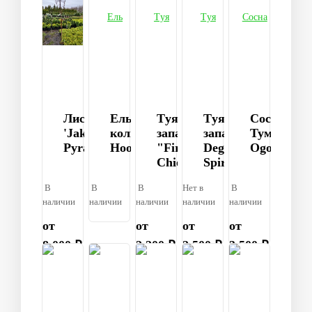
Лиственица
Ель
Tуя
Tуя
Сосна
'Jakobsen`s
колючая
западная
западная
Тумберга
Pyramid'
Hoopsii,
"Fire
Degroot's
Ogon
Chief"
Spire
В
В
В
Нет в
В
наличии
наличии
наличии
наличии
наличии
от
от
от
от
8 000 ₽
2 200 ₽
2 500 ₽
3 500 ₽