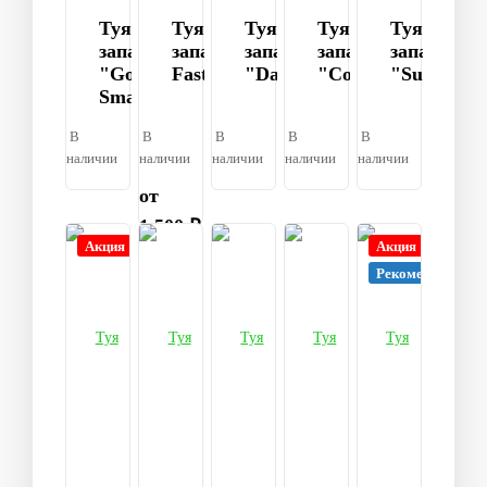
Туя
Туя
Туя
Туя
Туя
западная
западная
западная
западная
западная
"Golden
Fastigiata
"Danica"
"Columna"
"Sunkist"
Smaragd"
В
В
В
В
В
наличии
наличии
наличии
наличии
наличии
от
1 500 ₽
Акция
Акция
Рекомендуем