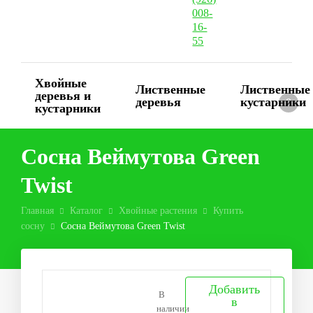
008-
16-
55
Хвойные
Лиственные
Лиственные
деревья и
деревья
кустарники
0
кустарники
Сосна Веймутова Green
Twist
Главная
Каталог
Хвойные растения
Купить
сосну
Сосна Веймутова Green Twist
Добавить
В
в
наличии