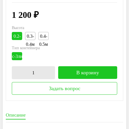
1 200 ₽
Высота
0.2-
0.3-
0.4-
0.3м
0.4м
0.5м
Тип контейнера
с-3литров
В корзину
Задать вопрос
Описание